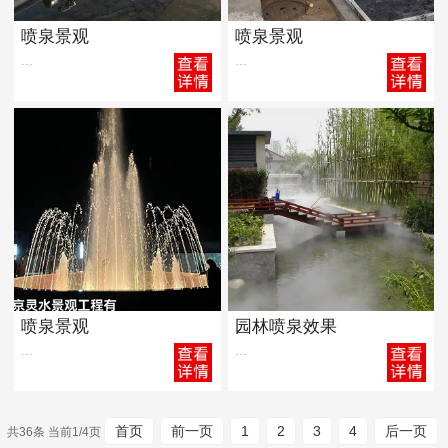
喷泉景观
喷泉景观
...
...
喷泉景观
园林喷泉效果
...
...
首页
前一页
1
2
3
4
后一页
共36条 当前1/4页